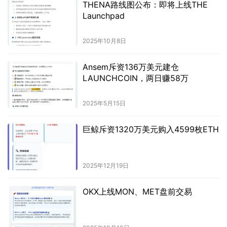
THENA路线图公布：即将上线THE
册，以缓解交易所的压力并确保交易
Launchpad
系统的稳定运行。比特币的价格波动
引起了交易所用户爆炸式增长，导致
2025年10月8日
交易量激增。 3. 财经领域热门公司苹
果公司发布了第二季度的财报，显示
其营收和利润超过分析师的预期。这
Ansem斥资136万美元建仓
主要得益于iPhone销量的强劲表现，
LAUNCHCOIN，两日赚58万
以及服务业务的增长。 4. 一位消息人
士透露，美国电动汽车制造商特斯拉
2025年5月15日
计划在中国上海建设一个新的生产工
厂，以满足中国市场对电动车的需
巨鲸斥资1320万美元购入4599枚ETH
求。该计划将使特斯拉在中国本土生
产电动汽车，同时降低生产成本。 5.
华尔街银行高盛首季盈利创下历史新
高，超过了分析师的预期。这一良好
2025年12月19日
业绩主要受益于股票交易和投资银行
业务的增长。 6. 印度新增的新冠病例
OKX上线MON、MET盘前交易
数持续攀升，超过当地卫生系统的负
荷能力。政府正在加紧推进疫苗接种
计划，并实施更严格的防疫措施，以