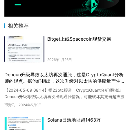
相关推荐
Bitget上线Spacecoin现货交易
2026年1月26日
Dencun升级导致以太坊再次通胀，这是CryptoQuant分析
师的观点。据他们指出，这次升级对以太坊的供应量产生了
显著影响。然而，值得注意的是，以太坊团队认为这是必要
【2024-05-09 08:14】据23btc报道，CryptoQuant分析师指出，
的进一步发展的一部分。该升级旨在提高以太坊的可扩展性
Dencun升级导致以太坊再次出现通胀情况，可能破坏其充当超声波
和性能，以支持更多的应用和交易。这一通胀趋势将持续一
货币的特性。 根据Crypt…
币资讯
2024年5月9日
段时间，但据分析师预测，随着市场对这些改进的认可，以
太坊的价值有望提升。总的来说，这一升级将为以太坊带来
更大的发展机会。
Solana日活地址超1463万