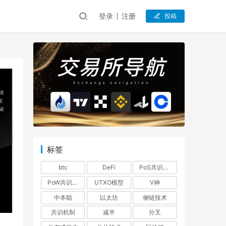
登录
注册
投稿
标签
btc
DeFi
PoS共识机制
PoW共识机制
UTXO模型
V神
中本聪
以太坊
侧链技术
共识机制
减半
分叉