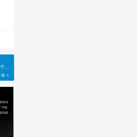
一个
络扩
一篇
有网
开发者
通
促进
机会
命，致