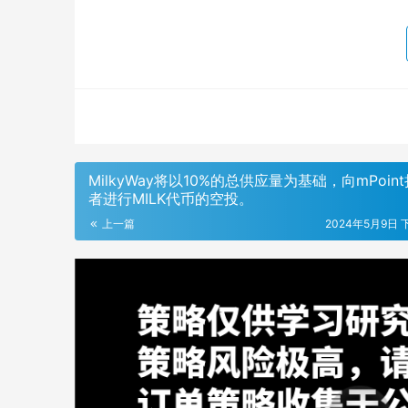
MilkyWay将以10%的总供应量为基础，向mPoin
者进行MILK代币的空投。
上一篇
2024年5月9日 下