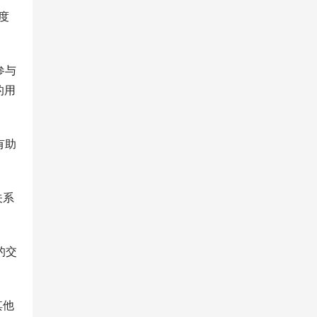
度
参与
的用
有助
关系
的交
其他