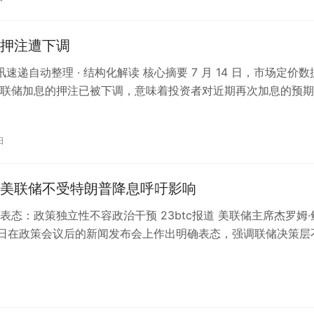
押注遭下调
资讯速递自动整理 · 结构化解读 核心摘要 7 月 14 日，市场定价
联储加息的押注已被下调，意味着投资者对近期再次加息的预期
正文解读 这一…
日
美联储不受特朗普降息呼吁影响
表态：政策独立性不容政治干预 23btc报道 美联储主席杰罗姆·
2日在政策会议后的新闻发布会上作出明确表态，强调联储决策层
治压力左右。 &#822…