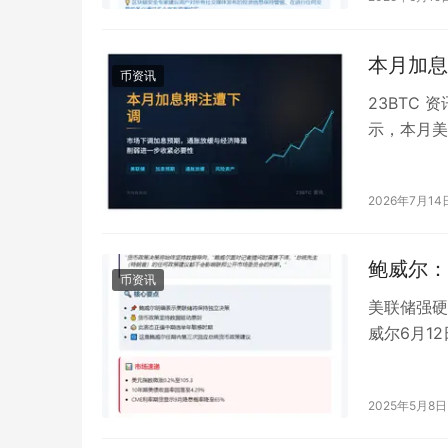
本月加息
币资讯
23BTC 
示，本月美
所减弱。 
2026年7月14
鲍威尔：
币资讯
美联储强硬
威尔6月1
会受任何政
2025年5月8日