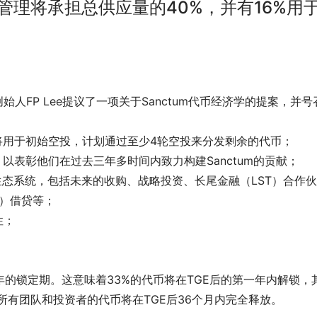
区管理将承担总供应量的40%，并有16%用
ctum创始人FP Lee提议了一项关于Sanctum代币经济学的提案，并
分将用于初始空投，计划通过至少4轮空投来分发剩余的代币；
，以表彰他们在过去三年多时间内致力构建Sanctum的贡献；
um生态系统，包括未来的收购、战略投资、长尾金融（LST）合作伙
X）借贷等；
性；
年的锁定期。这意味着33%的代币将在TGE后的第一年内解锁，
所有团队和投资者的代币将在TGE后36个月内完全释放。