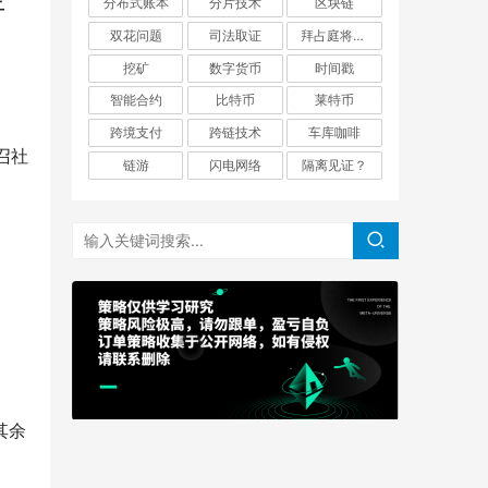
分布式账本
分片技术
区块链
于
双花问题
司法取证
拜占庭将军问题
挖矿
数字货币
时间戳
智能合约
比特币
莱特币
跨境支付
跨链技术
车库咖啡
号召社
链游
闪电网络
隔离见证？
其余