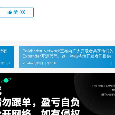
赞
(0)
t持有
Polyhedra Network宣布向广大开发者共享他们的
Expander开源代码。这一举措将为开发者们提供
优秀的工具，以在各种应用场景中实现更高效的网
午1:37
2024年5月9日 下午1:56
下
展。 Expander是一款功能强大的工具，旨在通过扩展
网络规模、提高网络容量和改善网络性能来增强现
络的能力。Polyhedra Network将其开源，以便
们能够自由地探索其代码并贡献自己的想法和改进。 
过开源Expander，Polyhedra Network希望能够
开放合作和创新，并为全球各地的开发者带来更多
来探索和利用网络扩展的潜力。这一举措也展示了
Polyhedra Network作为一家技术创新公司的使
力于推动科技进步和社区共赢。 欢迎广大开发者、研究
人员和技术爱好者们加入Polyhedra Network的