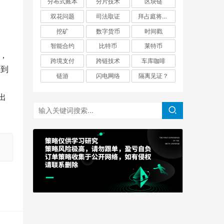
分布式账本
分片技术
区块链
双花问题
司法取证
拜占庭将军问题
挖矿
数字货币
时间戳
智能合约
比特币
莱特币
查，
跨境支付
跨链技术
车库咖啡
收到
链游
闪电网络
隔离见证？
出