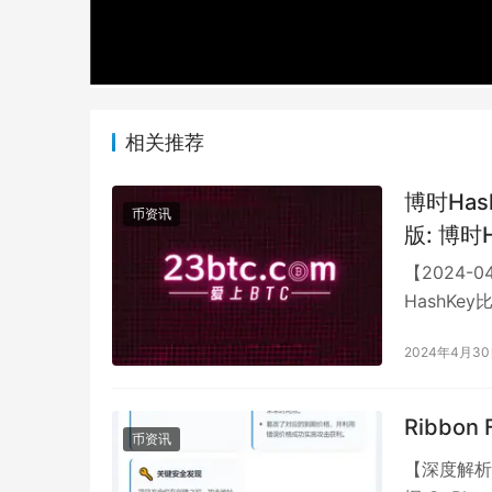
相关推荐
博时Has
币资讯
版: 博时HashKey比特币交易所买卖基金(ETF)开盘于6.47港
元,较前
【2024-
HashK
幅为3.97
2024年4月3
Ribbo
币资讯
【深度解析：