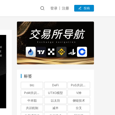
登录
注册
投稿
标签
btc
DeFi
PoS共识机制
PoW共识机制
UTXO模型
V神
中本聪
以太坊
侧链技术
共识机制
减半
分叉