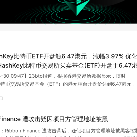
hKey比特币ETF开盘触6.47港元，涨幅3.97% 优化
收市价上涨3.97%。
04-30 09:47】23btc报道，根据香港交易所数据显示，博时
ey比特币交易所交易基金（ETF）的港元柜台开盘价达到6.47港元
%；美元…
0日
n Finance 遭攻击疑因项目方管理地址被黑
Ribbon Finance 遭攻击背后，疑似项目方管理地址被黑客控