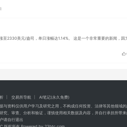
日
。
价格已上涨至2330美元/盎司，单日涨幅达1.14%。 这是一个非常重要的新闻，因
析
交易所导航
AI笔记(永久免费)
数据与资料仅供用户学习及研究之用，不构成任何投资、法律等其他领域的
研究、审查、分析和验证，谨慎使用相关数据及内容，并自行承担所带来
户请自行退出
BTC 版权所有 Powered by
23btc.com