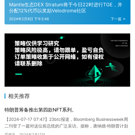
Mantle生态DEX Stratum将于今日22时进行TGE，并
分配12%代币以奖励Velodrome社区
2024年2月8日 下午2:46
下一篇
相关推荐
特朗普筹备推出第四款NFT系列。
【2024-07-17 07:47】23btc报道，Bloomberg Businessweek周
二刊登了一篇对这位前总统的广泛采访。据称，唐纳德·特朗普计划
推出第四个NFT系列。…
币资讯
2024年7月17日