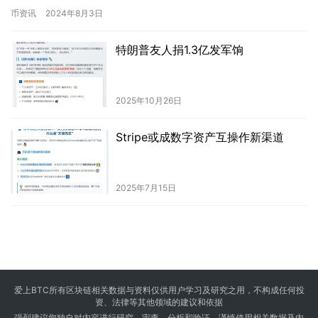
求iOS用户更新应用程序，而And…
币资讯
2024年8月3日
特朗普友人捐1.3亿发军饷
2025年10月26日
Stripe或成数字资产互操作新渠道
2025年7月15日
爱上BTC所有区块链相关数据与资料仅供用户学习及研究之用，不构成任何投
资、法律等其他领域的建议和依据
强烈建议您独自对内容进行研究、审查、分析和验证，谨慎使用相关数据及内