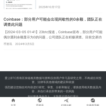
2025年10月17日
Coinbase：部分用户可能会出现间歇性的0余额，团队正在
调查此问题
【2024-03-05 01:41】23btc报道，Coinbase宣布，部分用户可能
偶尔遇到余额显示为0的问题，公司团队正在积极调查。目前交易功
能未受任何影响。
币资讯
2024年3月5日
爱上BTC所有区块链相关数据与资料仅供用户学习及研究之用，不构成任何投
资、法律等其他领域的建议和依据
强烈建议您独自对内容进行研究、审查、分析和验证，谨慎使用相关数据及内
容，并自行承担所带来的一切风险
本站服务海外华人，大陆用户请自行退出




Copyright © 2024 爱上BTC 版权所有 Powered by
23btc.com
主页
币资讯
行情分析
交易所导航