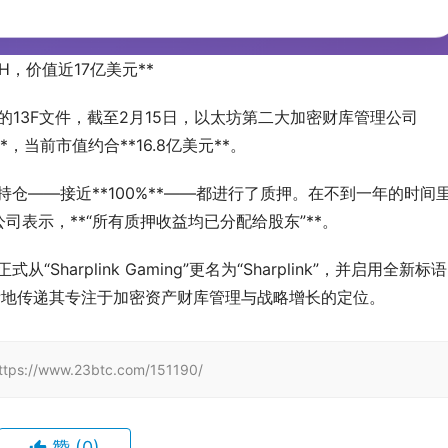
H，价值近17亿美元**
新披露的13F文件，截至2月15日，以太坊第二大加密财库管理公司
枚**，当前市值约合**16.8亿美元**。
TH持仓——接近**100%**——都进行了质押。在不到一年的时间
。公司表示，**“所有质押收益均已分配给股东”**。
“Sharplink Gaming”更名为“Sharplink”，并启用全新标
。此举旨在更清晰地传递其专注于加密资产财库管理与战略增长的定位。
www.23btc.com/151190/
赞
(0)