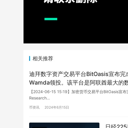
相关推荐
迪拜数字资产交易平台BitOasis宣布完成
Wamda领投。该平台是阿联酋最大的
区，并为100万个用户提供加密货币的安
【2024-06-15 15:19】加密货币交易平台BitOasis
Research…
扩大其产品线、技术创新及市场拓展，
币资讯
2024年6月15日
日经22