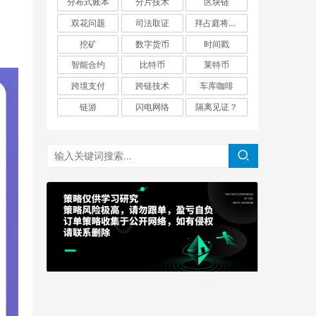
分布式账本
分片技术
区块链
双花问题
司法取证
拜占庭将军问题
挖矿
数字货币
时间戳
智能合约
比特币
莱特币
跨境支付
跨链技术
车库咖啡
链游
闪电网络
隔离见证？