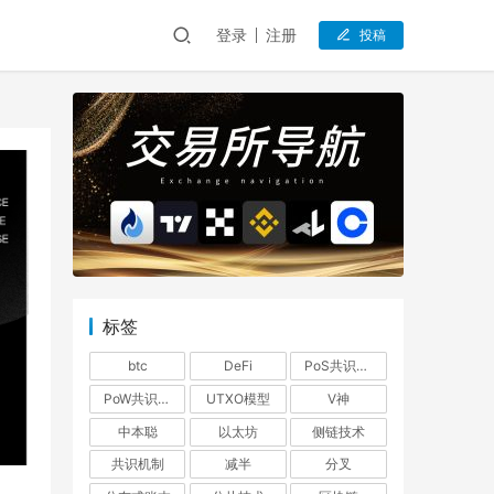
登录
注册
投稿
标签
btc
DeFi
PoS共识机制
PoW共识机制
UTXO模型
V神
中本聪
以太坊
侧链技术
共识机制
减半
分叉