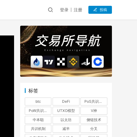
登录
注册
投稿
标签
btc
DeFi
PoS共识机制
PoW共识机制
UTXO模型
V神
中本聪
以太坊
侧链技术
共识机制
减半
分叉