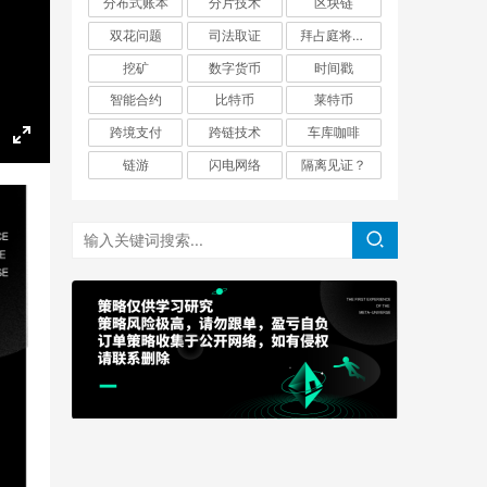
分布式账本
分片技术
区块链
双花问题
司法取证
拜占庭将军问题
挖矿
数字货币
时间戳
智能合约
比特币
莱特币
跨境支付
跨链技术
车库咖啡
E
链游
闪电网络
隔离见证？
n
t
e
r
f
u
l
l
s
c
r
e
e