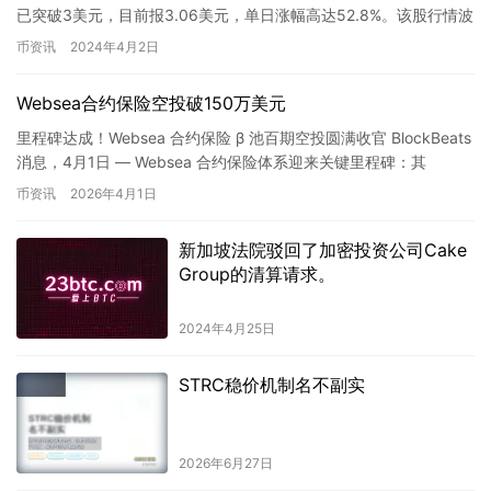
头，令人印象深刻。这一价格上涨的原因是多方面的，包括
已突破3美元，目前报3.06美元，单日涨幅高达52.8%。该股行情波
市场需求增加和用户信任度的提高。 CORE的成功归功于其
动较为明显，请投资者注意风险控制…
币资讯
2024年4月2日
强大的技术、可持续性的商业模式和优秀的治理结构。
CORE团队的卓越表现以及合作伙伴关系也为其带来了良好
的声誉。 CORE的未来发展前景看好，这也促使交易者和投
Websea合约保险空投破150万美元
资者购买和持有这种加密货币。然而，值得注意的是，加密
里程碑达成！Websea 合约保险 β 池百期空投圆满收官 BlockBeats
货币市场非常波动，投资者应该根据自己的风险承受能力进
消息，4月1日 — Websea 合约保险体系迎来关键里程碑：其
行投资决策。
β（Beta）池第 100 期空…
币资讯
2026年4月1日
新加坡法院驳回了加密投资公司Cake
Group的清算请求。
2024年4月25日
STRC稳价机制名不副实
2026年6月27日