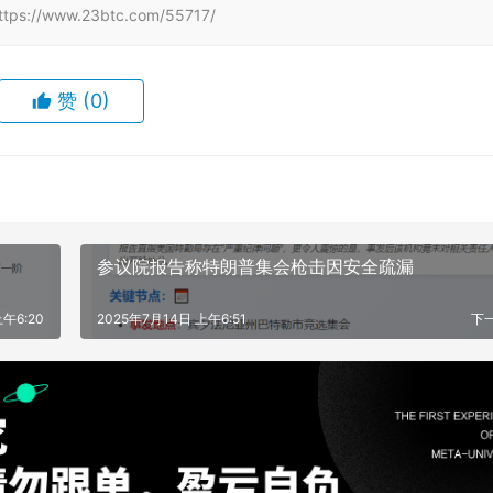
www.23btc.com/55717/
赞
(0)
参议院报告称特朗普集会枪击因安全疏漏
午6:20
2025年7月14日 上午6:51
下