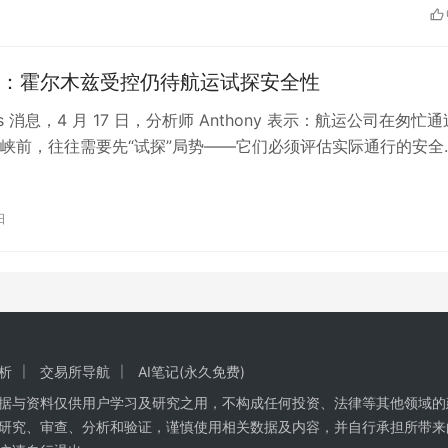
：霍尔木兹受控仍待航运试探安全性
eats 消息，4 月 17 日，分析师 Anthony 表示：航运公司在匆忙通
峡前，往往需要先“试探”局势——它们必须评估实际通行的安全
与伊朗当…
日
析
交易所导航
AI笔记(永久免费)
数据与资料仅供用户学习及研究之用，不构成任何投资、法律等其他领域的
研究、审查、分析和验证，谨慎使用相关数据及内容，并自行承担所带来