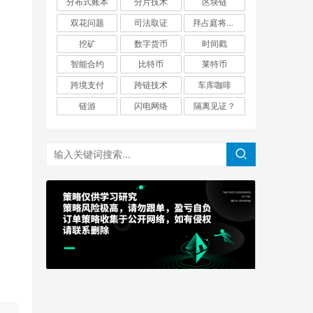
分布式账本
分片技术
区块链
双花问题
司法取证
拜占庭将军问题
挖矿
数字货币
时间戳
智能合约
比特币
莱特币
跨境支付
跨链技术
车库咖啡
链游
闪电网络
隔离见证？