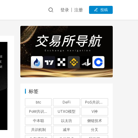
登录
注册
投稿
标签
btc
DeFi
PoS共识机制
PoW共识机制
UTXO模型
V神
中本聪
以太坊
侧链技术
共识机制
减半
分叉