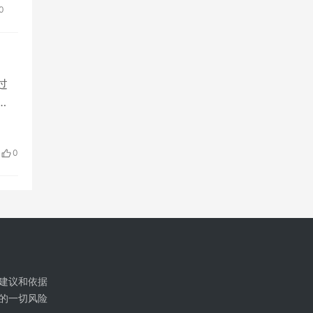
0
过
0
建议和依据
的一切风险