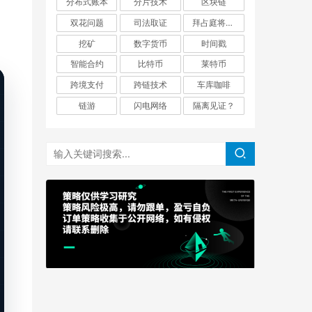
分布式账本
分片技术
区块链
双花问题
司法取证
拜占庭将军问题
挖矿
数字货币
时间戳
智能合约
比特币
莱特币
跨境支付
跨链技术
车库咖啡
链游
闪电网络
隔离见证？