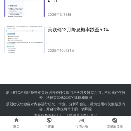
ETH
2026年3月3日
美联储12月降息概率跌至50%
2025年10月31日
爱上BTC所有区块链相关数据与资料仅供用户学习及研究之用，不构成任何投
资、法律等其他领域的建议和依据
强烈建议您独自对内容进行研究、审查、分析和验证，谨慎使用相关数据及内
容，并自行承担所带来的一切风险
本站服务海外华人，大陆用户请自行退出




Copyright © 2024 爱上BTC 版权所有 Powered by
23btc.com
主页
币资讯
行情分析
交易所导航