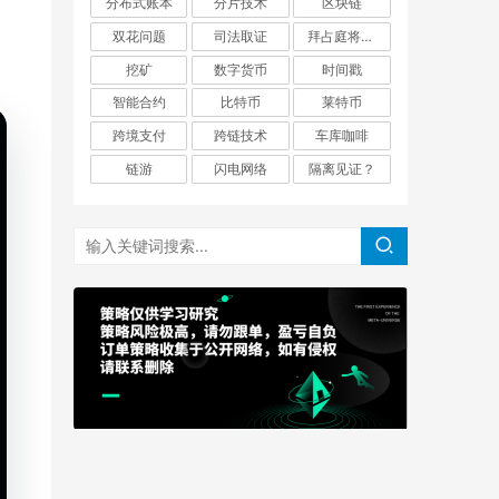
分布式账本
分片技术
区块链
双花问题
司法取证
拜占庭将军问题
挖矿
数字货币
时间戳
智能合约
比特币
莱特币
跨境支付
跨链技术
车库咖啡
链游
闪电网络
隔离见证？