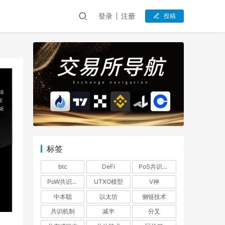
登录
注册
投稿
标签
btc
DeFi
PoS共识机制
PoW共识机制
UTXO模型
V神
中本聪
以太坊
侧链技术
共识机制
减半
分叉