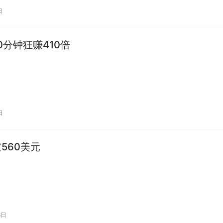
日
0分钟狂赚410倍
日
破560美元
6日