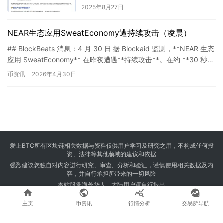
2025年8月27日
NEAR生态应用SweatEconomy遭持续攻击（凌晨）
## BlockBeats 消息：4 月 30 日 据 Blockaid 监测，**NEAR 生态
应用 SweatEconomy** 在昨夜遭遇**持续攻击**。在约 **30 秒…
币资讯
2026年4月30日
爱上BTC所有区块链相关数据与资料仅供用户学习及研究之用，不构成任何投
资、法律等其他领域的建议和依据
强烈建议您独自对内容进行研究、审查、分析和验证，谨慎使用相关数据及内
容，并自行承担所带来的一切风险
本站服务海外华人，大陆用户请自行退出




Copyright © 2024 爱上BTC 版权所有 Powered by
23btc.com
主页
币资讯
行情分析
交易所导航