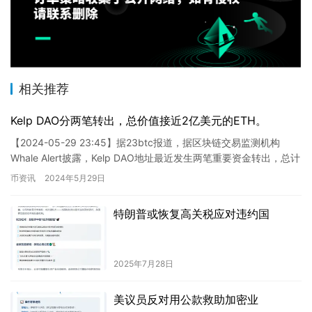
相关推荐
Kelp DAO分两笔转出，总价值接近2亿美元的ETH。
【2024-05-29 23:45】据23btc报道，据区块链交易监测机构
Whale Alert披露，Kelp DAO地址最近发生两笔重要资金转出，总计
53,041枚以太币，折合价…
币资讯
2024年5月29日
特朗普或恢复高关税应对违约国
2025年7月28日
美议员反对用公款救助加密业