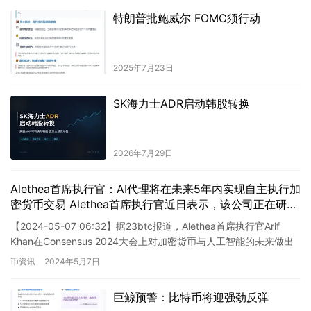
特朗普批鲍威尔 FOMC须行动
2025年7月23日
SK海力士ADR启动韩股转换
2026年7月29日
Alethea首席执行官：AI代理将在未来5年内实现自主执行加
密货币交易 Alethea首席执行官近日表示，该公司正在研发
一种新型AI代理系统，旨在实现自主执行加密货币交易的能
【2024-05-07 06:32】据23btc报道，Alethea首席执行官Arif
力。这一创新性的技术预计将在未来5年内得以实现。 这一
Khan在Consensus 2024大会上对加密货币与人工智能的未来做出
AI代理系统的目标是通过人工智能的算法和数据分析能力，
了预测。他认为，在…
币资讯
2024年5月7日
自动执行加密货币交易，而无需人为干预。该系统将利用先
进的机器学习和深度学习技术，以及大数据分析算法，智能
地分析市场趋势和交易信号，以获取投资收益。 同时，
巨鲸预警：比特币将迎强劲反弹
Alethea还计划开发一种智能合约系统，使交易执行过程更