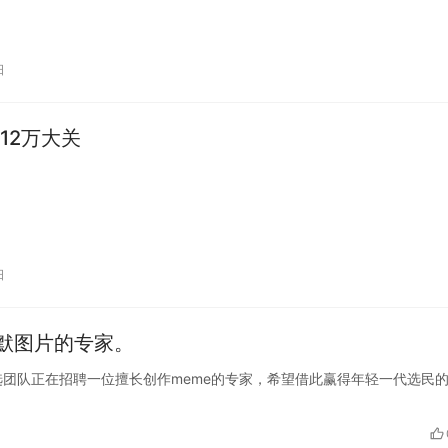
日
返12万大关
日
默图片的专家。
拜登的竞选团队正在招聘一位擅长创作meme的专家，希望借此赢得年轻一代选民