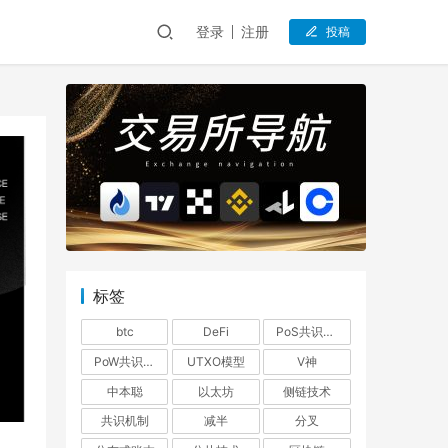
登录
注册
投稿
标签
btc
DeFi
PoS共识机制
PoW共识机制
UTXO模型
V神
中本聪
以太坊
侧链技术
共识机制
减半
分叉