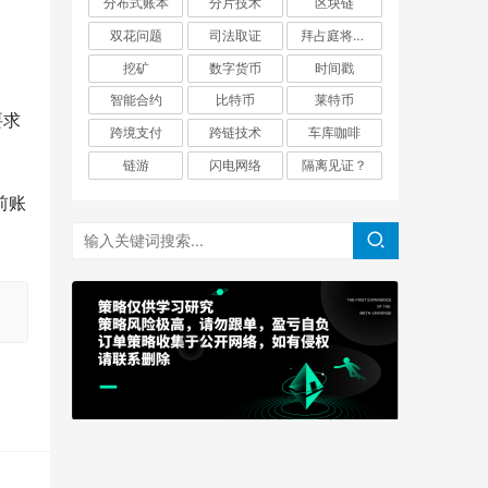
分布式账本
分片技术
区块链
双花问题
司法取证
拜占庭将军问题
挖矿
数字货币
时间戳
智能合约
比特币
莱特币
要求
跨境支付
跨链技术
车库咖啡
链游
闪电网络
隔离见证？
前账