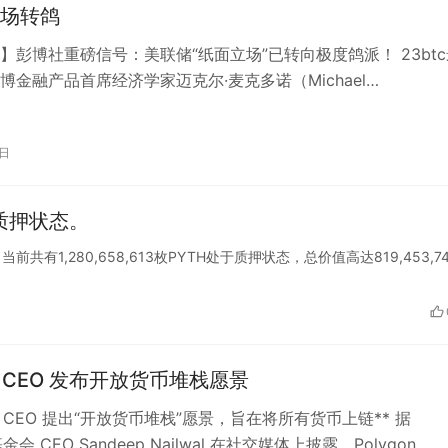
场转鸽
】彭博社重磅信号：美联储“纸面立场”已转向极度鸽派！ 23btc
博金融产品首席经济学家迈克尔·麦克多诺（Michael
ugh）在X平台发布关键分…
1日
于质押状态。
示，当前共有1,280,658,613枚PYTH处于质押状态，总价值高达819,453,7
on CEO 发布开放货币堆栈愿景
gon CEO 提出“开放货币堆栈”愿景，旨在将所有货币上链** 据
 基金会 CEO Sandeep Nailwal 在社交媒体上披露，Polygon …