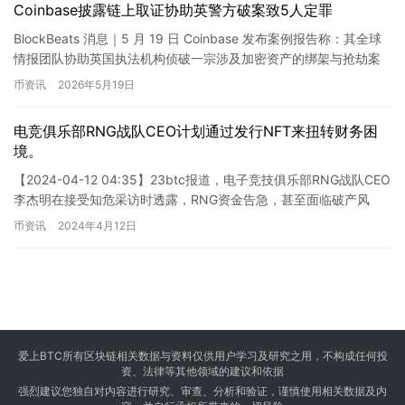
Coinbase披露链上取证协助英警方破案致5人定罪
BlockBeats 消息｜5 月 19 日 Coinbase 发布案例报告称：其全球
情报团队协助英国执法机构侦破一宗涉及加密资产的绑架与抢劫案
件。通过链上分析追踪资金流向，最终推…
币资讯
2026年5月19日
电竞俱乐部RNG战队CEO计划通过发行NFT来扭转财务困
境。
【2024-04-12 04:35】23btc报道，电子竞技俱乐部RNG战队CEO
李杰明在接受知危采访时透露，RNG资金告急，甚至面临破产风
险。李杰明表示：“我们计划通过发行卡牌、…
币资讯
2024年4月12日
爱上BTC所有区块链相关数据与资料仅供用户学习及研究之用，不构成任何投
资、法律等其他领域的建议和依据
强烈建议您独自对内容进行研究、审查、分析和验证，谨慎使用相关数据及内