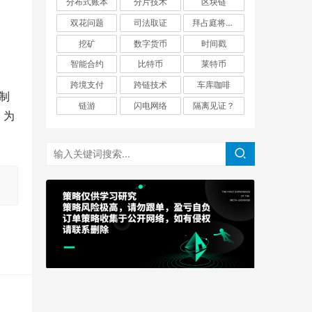
分布式账本
分片技术
区块链
双花问题
司法取证
拜占庭将军问题
挖矿
数字货币
时间戳
智能合约
比特币
莱特币
跨境支付
跨链技术
车库咖啡
机制
链游
闪电网络
隔离见证？
，为