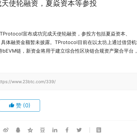
l完成天使轮融资，夏焱资本等参投
议TProtocol宣布成功完成天使轮融资，参投方包括夏焱资本、
 Capital等，具体融资金额暂未披露。TProtocol目前在以太坊上通过借贷
并支持bEVM链，新资金将用于建立综合性区块链合规资产聚合平台
。
/www.23btc.com/339/
赞
(0)