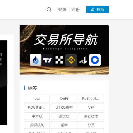
登录
注册
投稿
标签
btc
DeFi
PoS共识机制
PoW共识机制
UTXO模型
V神
中本聪
以太坊
侧链技术
共识机制
减半
分叉