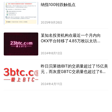
纳指100转跌触低点
2025年9月26日
某知名投资机构在最近一个月内向
OKX平台转移了4.85万枚以太坊
（ETH），其市值约为1.5401亿美
元。
2024年8月12日
昨日贝莱德IBIT的交易量超过了15亿美
元，而灰度GBTC交易量也超过了6亿
美元。
2024年4月11日