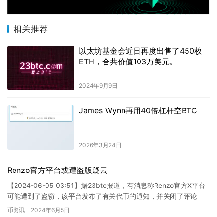
相关推荐
以太坊基金会近日再度出售了450枚
ETH，合共价值103万美元。
2024年9月9日
James Wynn再用40倍杠杆空BTC
2026年3月24日
Renzo官方平台或遭盗版疑云
【2024-06-05 03:51】据23btc报道，有消息称Renzo官方X平台
可能遭到了盗窃，该平台发布了有关代币的通知，并关闭了评论
区。目前，相关的推文已被删除。 这则消息的…
币资讯
2024年6月5日