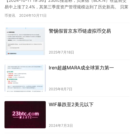
【2024-10-11 19:36】23btc报道称，贝莱德（BLK.N）在盘前交
易中上涨了2.4%，其第三季度资产管理规模达到了历史新高。 贝莱
德（BlackRock）作为全球最…
币资讯
2024年10月11日
警惕假冒京东币链虚拟币交易
2025年7月18日
Iren超越MARA成全球算力第一
2025年8月7日
WIF暴跌至2美元以下
2024年7月3日