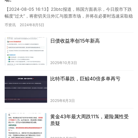
【2024-08-05 16:13】23btc报道，韩国方面表示，今日股市下跌
幅度“过大”，将密切关注外汇与股票市场，并将在必要时迅速采取稳
定市场的措施。 ### 新闻分析 1. …
币资讯
2024年8月5日
日债收益率创15年新高
2025年10月3日
比特币暴跌，巨鲸40倍多单再亏
2025年6月3日
黄金43年最大周跌11%，避险属性受
质疑