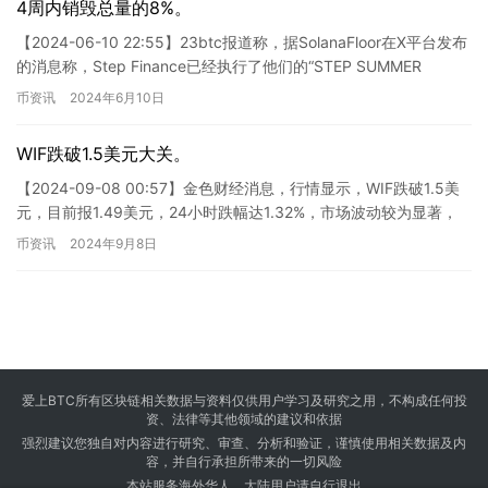
4周内销毁总量的8%。
【2024-06-10 22:55】23btc报道称，据SolanaFloor在X平台发布
的消息称，Step Finance已经执行了他们的“STEP SUMMER
BURN”计划…
币资讯
2024年6月10日
WIF跌破1.5美元大关。
【2024-09-08 00:57】金色财经消息，行情显示，WIF跌破1.5美
元，目前报1.49美元，24小时跌幅达1.32%，市场波动较为显著，
建议做好风险控制。 ### 新闻分…
币资讯
2024年9月8日
爱上BTC所有区块链相关数据与资料仅供用户学习及研究之用，不构成任何投
资、法律等其他领域的建议和依据
强烈建议您独自对内容进行研究、审查、分析和验证，谨慎使用相关数据及内
容，并自行承担所带来的一切风险
本站服务海外华人，大陆用户请自行退出