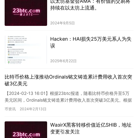
以太坊基金会AMA：有价值的交易将
持续在以太坊上流通。
2024年9月5日
Hacken：HAI损失25万美元系人为失
误
2025年6月22日
比特币价格上涨推动Ordinals铭文铸造累计费用收入首次突
破3亿美元
【2024-02-13 16:01】根据23btc报道，随着比特币价格升至5万
美元区间，Ordinals铭文铸造累计费用收入首次突破3亿美元。根据
Dune最新数据显示，截至本文撰写…
币资讯
2024年2月13日
WазirX黑客转移价值近亿SHIB，地址
变更引发关注