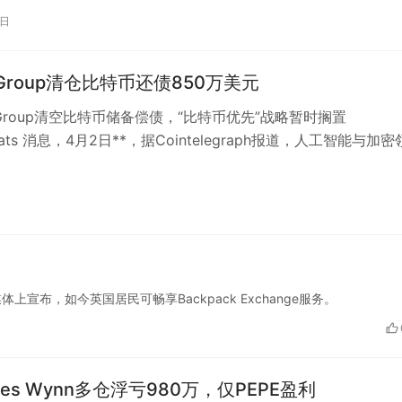
0日
s Group清仓比特币还债850万美元
us Group清空比特币储备偿债，“比特币优先”战略暂时搁置
Beats 消息，4月2日**，据Cointelegraph报道，人工智能与加
在社交媒体上宣布，如今英国居民可畅享Backpack Exchange服务。
es Wynn多仓浮亏980万，仅PEPE盈利