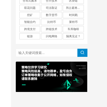
分布式账本
分片技术
区块链
双花问题
司法取证
拜占庭将军问题
挖矿
数字货币
时间戳
智能合约
比特币
莱特币
跨境支付
跨链技术
车库咖啡
链游
闪电网络
隔离见证？