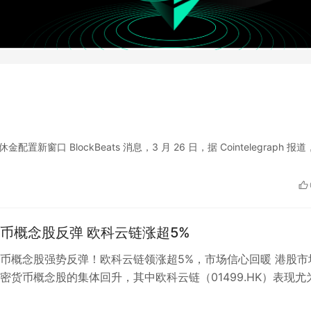
新窗口 BlockBeats 消息，3 月 26 日，据 Cointelegraph 报
币概念股反弹 欧科云链涨超5%
币概念股强势反弹！欧科云链领涨超5%，市场信心回暖 港股市
密货币概念股的集体回升，其中欧科云链（01499.HK）表现尤
过5%，成为板块中的领涨…