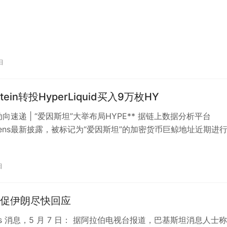
日
tein转投HyperLiquid买入9万枚HY
鲸动向速递 | “爱因斯坦”大举布局HYPE** 据链上数据分析平台
n Lens最新披露，被标记为“爱因斯坦”的加密货币巨鲸地址近期进
资产调配。…
日
促伊朗尽快回应
eats 消息，5 月 7 日： 据阿拉伯电视台报道，巴基斯坦消息人士