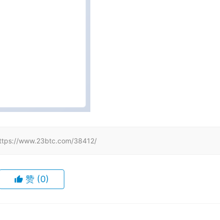
www.23btc.com/38412/
赞
(0)