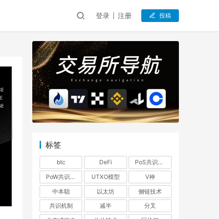
登录
注册
投稿
标签
btc
DeFi
PoS共识机制
PoW共识机制
UTXO模型
V神
中本聪
以太坊
侧链技术
共识机制
减半
分叉