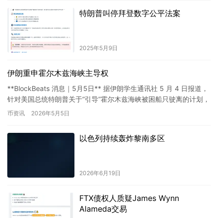
特朗普叫停拜登数字公平法案
2025年5月9日
伊朗重申霍尔木兹海峡主导权
**BlockBeats 消息｜5月5日** 据伊朗学生通讯社 5 月 4 日报道，
针对美国总统特朗普关于“引导”霍尔木兹海峡被困船只驶离的计划，
伊朗议会国家安全与外交政策委员会发…
币资讯
2026年5月5日
以色列持续轰炸黎南多区
2026年6月19日
FTX债权人质疑James Wynn
Alameda交易