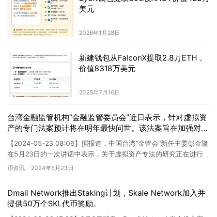
美元
2026年1月28日
新建钱包从FalconX提取2.8万ETH，
价值8318万美元
2025年7月16日
台湾金融监管机构“金融监管委员会”近日表示，针对虚拟资
产的专门法案预计将在明年最快问世。该法案旨在加强对虚
拟资产的监管，以维护金融市场的稳定和投资者的权益。
【2024-05-23 08:06】据报道，中国台湾“金管会”新任主委彭金隆
据了解，这项法案将包括对虚拟资产交易平台的注册和监管
在5月23日的一次讲话中表示，关于虚拟资产专法的研究正在进行
要求，以及对虚拟资产交易的反洗钱和反恐怖主义融资方面
中。他表示，与业者将举行会议讨论该专法，并计…
币资讯
2024年5月23日
的规定。该法案的出炉将有助于进一步规范台湾市场上的虚
拟资产交易行为，提升投资者对于虚拟资产的信心和保护水
平。 当前，全球各地对虚拟资产的监管趋严，台湾政府也
Dmail Network推出Staking计划，Skale Network加入并
意识到了这一问题的重要性，希望通过专门法案来加强对该
提供50万个SKL代币奖励。
领域的监管。同时，该法案的出台也将为台湾的虚拟资产行