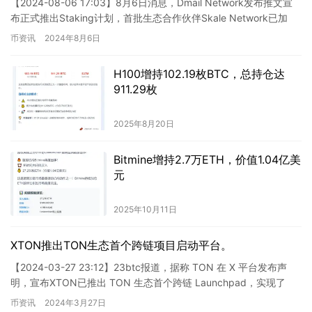
【2024-08-06 17:03】8月6日消息，Dmail Network发布推文宣
业带来更加清晰和可预期的发展环境，推动台湾成为亚洲虚
布正式推出Staking计划，首批生态合作伙伴Skale Network已加
拟资产交易的重要中心。 尽管具体的法案内容尚未披露，
入，并提供了500…
币资讯
2024年8月6日
但业内普遍认为，这将是实质性的进展，对于台湾虚拟资产
市场的发展和规范起到积极推动作用。台湾虚拟资产交易平
台及投资者应密切关注法案的进展，并积极配合相关监管措
H100增持102.19枚BTC，总持仓达
施的实施。
911.29枚
2025年8月20日
Bitmine增持2.7万ETH，价值1.04亿美
元
2025年10月11日
XTON推出TON生态首个跨链项目启动平台。
【2024-03-27 23:12】23btc报道，据称 TON 在 X 平台发布声
明，宣布XTON已推出 TON 生态首个跨链 Launchpad，实现了
EVM 链与TON的流…
币资讯
2024年3月27日