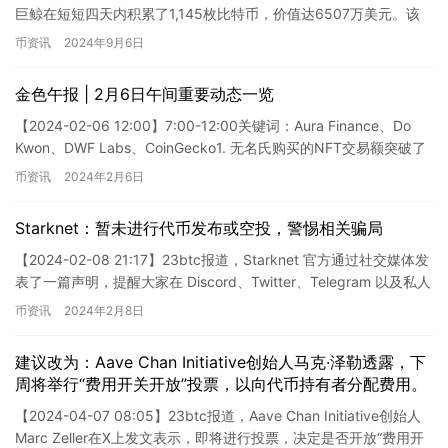
巨鲸在短短四天内积累了1,145枚比特币，价值达6507万美元。该
用户在此期间持续从币安提取比特币，经…
币资讯
2024年9月6日
金色午报 | 2月6日午间重要动态一览
【2024-02-06 12:00】7:00-12:00关键词：Aura Finance、Do
Kwon、DWF Labs、CoinGecko1. 无名氏购买的NFT交易额突破了
5…
币资讯
2024年2月6日
Starknet：暂未进行代币发布或空投，警惕相关骗局
【2024-02-08 21:17】23btc报道，Starknet 官方通过社交媒体发
表了一篇声明，提醒大家在 Discord、Twitter、Telegram 以及私人
讯息中存…
币资讯
2024年2月8日
建议改为：Aave Chan Initiative创始人马克·泽勒透露，下
周将举行“费用开关开放”投票，以向代币持有者分配费用。
【2024-04-07 08:05】23btc报道，Aave Chan Initiative创始人
Marc Zeller在X上发文表示，即将进行投票，决定是否开放“费用开