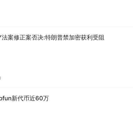
布，将依托Strip…
ITY法案修正案否决:特朗普禁加密获利受阻
日
pfun新代币近60万