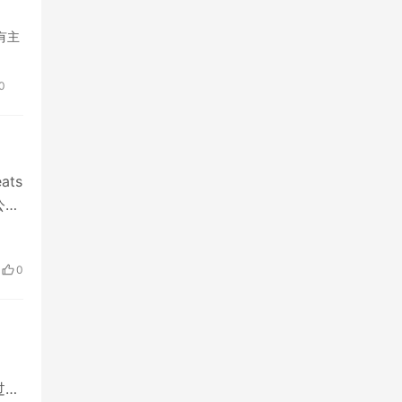
所有主
0
ats
公
0
过官