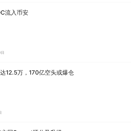
DC流入币安
0日
达12.5万，170亿空头或爆仓
日