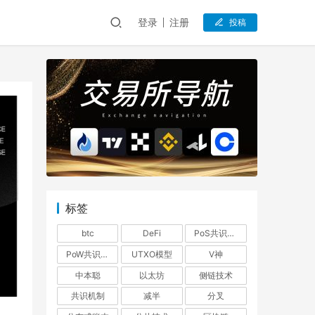
登录
注册
投稿
标签
btc
DeFi
PoS共识机制
PoW共识机制
UTXO模型
V神
中本聪
以太坊
侧链技术
共识机制
减半
分叉