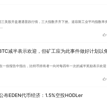
道，周三美股开盘遭遇普跌行情，三大指数齐齐下挫。道琼斯工业平均指数率
主…
BTC减半表示欢迎，但矿工应为此事件做好计划以
数字资产公司在一份报告中指出，比特币持有者一向对每四年一次的减半奖励表示欢
ce公布EDEN代币经济：1.5%空投HODLer