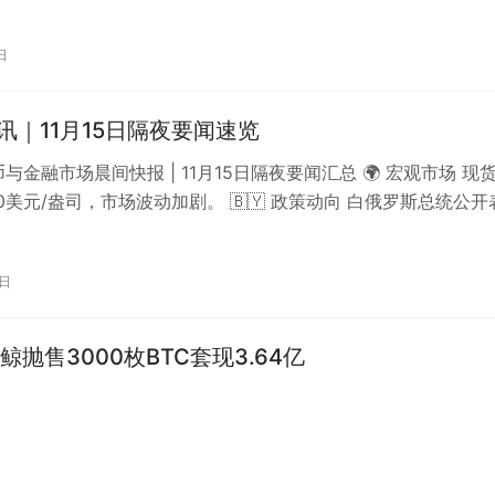
日
晨讯｜11月15日隔夜要闻速览
币与金融市场晨间快报 | 11月15日隔夜要闻汇总 🌍 宏观市场 现
00美元/盎司，市场波动加剧。 🇧🇾 政策动向 白俄罗斯总统公开
该国开展加密…
5日
鲸抛售3000枚BTC套现3.64亿