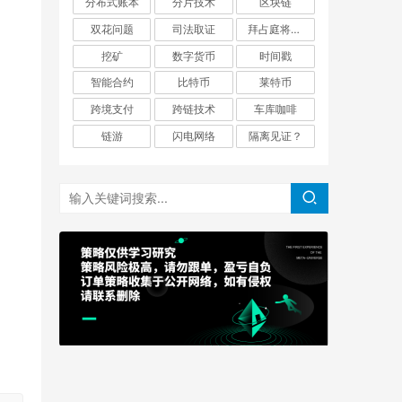
分布式账本
分片技术
区块链
双花问题
司法取证
拜占庭将军问题
挖矿
数字货币
时间戳
智能合约
比特币
莱特币
跨境支付
跨链技术
车库咖啡
链游
闪电网络
隔离见证？