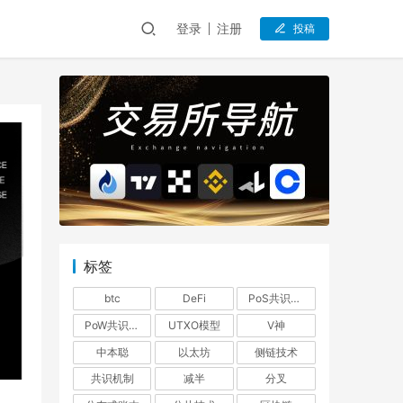
登录
注册
投稿
标签
btc
DeFi
PoS共识机制
PoW共识机制
UTXO模型
V神
中本聪
以太坊
侧链技术
共识机制
减半
分叉