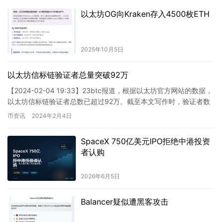
以太坊OG向Kraken存入4500枚ETH
2025年10月5日
以太坊信标链验证者总量突破92万
【2024-02-04 19:33】23btc报道，根据以太坊官方网站的数据，
以太坊信标链验证者总数已超过92万。截至本文写作时，验证者数
量已达到920,713个。此外，目前信标链…
币资讯
2024年2月4日
SpaceX 750亿美元IPO拒绝中港投资
者认购
2026年6月5日
Balancer疑似遭黑客攻击