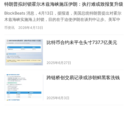
特朗普拟封锁霍尔木兹海峡施压伊朗：执行难或致报复升级
BlockBeats 消息，4月13日，据报道，美国总统特朗普提出对霍尔
木兹海峡实施海上封锁，目的在于迫使伊朗在谈判中让步。美军中
央司令部表示，此次封锁将针对进出伊朗港口的船只，并…
币资讯
2026年4月13日
比特币合约未平仓头寸737.7亿美元
2025年6月27日
跨链桥创交易记录或涉朝鲜黑客洗钱
2025年6月3日