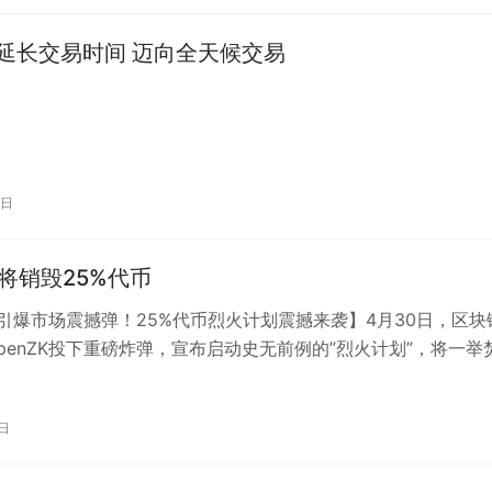
拟延长交易时间 迈向全天候交易
1日
K将销毁25%代币
ZK引爆市场震撼弹！25%代币烈火计划震撼来袭】4月30日，区块
penZK投下重磅炸弹，宣布启动史无前例的”烈火计划”，将一举
0日