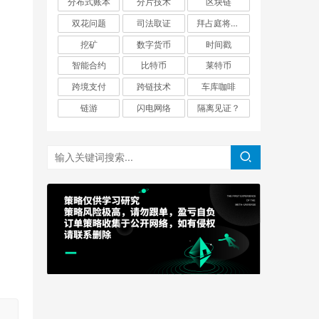
分布式账本
分片技术
区块链
双花问题
司法取证
拜占庭将军问题
挖矿
数字货币
时间戳
智能合约
比特币
莱特币
跨境支付
跨链技术
车库咖啡
链游
闪电网络
隔离见证？