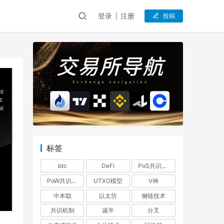
登录
注册
投稿
标签
btc
DeFi
PoS共识机制
PoW共识机制
UTXO模型
V神
中本聪
以太坊
侧链技术
共识机制
减半
分叉