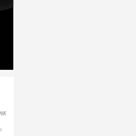
六的区
0