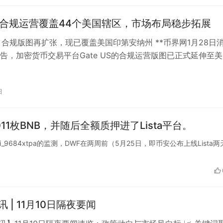
 US合规运营覆盖44个美国辖区，市场布局稳步拓展
 US 合规版图再扩张，现已覆盖美国印第安纳州 **币界网1月28日
公告，加密货币交易平台Gate US的合规运营版图已正式延伸至
州**。…
日
011枚BNB，并随后全额质押进了Lista平台。
@ai_9684xtpa的监测，DWF在两周前（5月25日，即币安公布上线Lista两
晨讯 | 11月10日隔夜要闻