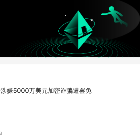
O涉嫌5000万美元加密诈骗遭罢免
日