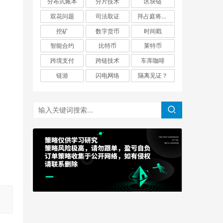
分布式账本
分片技术
区块链
双花问题
司法取证
拜占庭将军问题
挖矿
数字货币
时间戳
智能合约
比特币
莱特币
跨境支付
跨链技术
车库咖啡
链游
闪电网络
隔离见证？