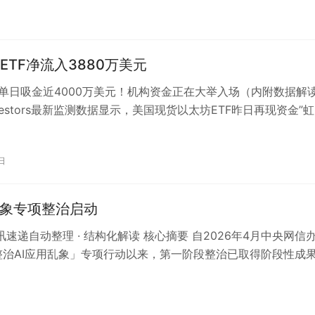
ETF净流入3880万美元
F单日吸金近4000万美元！机构资金正在大举入场（内附数据解
eInvestors最新监测数据显示，美国现货以太坊ETF昨日再现资金”
日
乱象专项整治启动
资讯速递自动整理 · 结构化解读 核心摘要 自2026年4月中央网信
整治AI应用乱象」专项行动以来，第一阶段整治已取得阶段性成
焦未按规定履行…