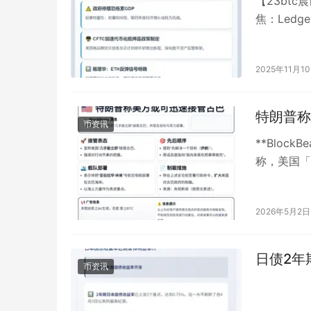
【23bt
焦：Ledg
陆纽交所**
2025年11月1
特朗普称
币资讯
**Block
称，美国「
（**伊朗…
2026年5月2日
日债2年
币资讯