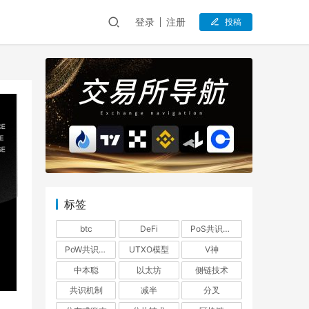
登录
注册
投稿
标签
btc
DeFi
PoS共识机制
PoW共识机制
UTXO模型
V神
中本聪
以太坊
侧链技术
共识机制
减半
分叉