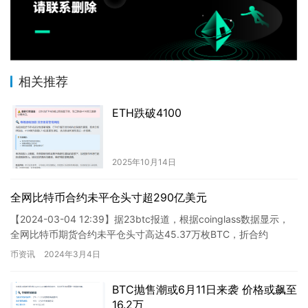
相关推荐
ETH跌破4100
2025年10月14日
全网比特币合约未平仓头寸超290亿美元
【2024-03-04 12:39】据23btc报道，根据coinglass数据显示，
全网比特币期货合约未平仓头寸高达45.37万枚BTC，折合约
290.21亿美元。其中，CME比…
币资讯
2024年3月4日
BTC抛售潮或6月11日来袭 价格或飙至
16.2万