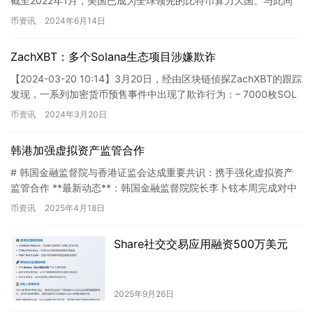
截至2022年1月，美国已成为全球领先的比特币算力大国。与此同
时，东南亚地区的比特币挖矿活动也持续上升。据…
币资讯
2024年6月14日
ZachXBT：多个Solana生态项目涉嫌欺诈
【2024-03-20 10:14】3月20日，经由区块链侦探ZachXBT的跟踪
发现，一系列加密货币预售事件中出现了欺诈行为：– 7000枚SOL
被转至@Sartos…
币资讯
2024年3月20日
韩港加强虚拟资产监管合作
# 韩国金融监督院与香港证监会达成重要共识：携手强化虚拟资产
监管合作 **最新动态**：韩国金融监督院院长李卜铉本周完成对中
国香港的重要工作访问，与香港金融监管高层展开深度对话 *…
币资讯
2025年4月18日
Share社交交易应用融资500万美元
2025年9月26日