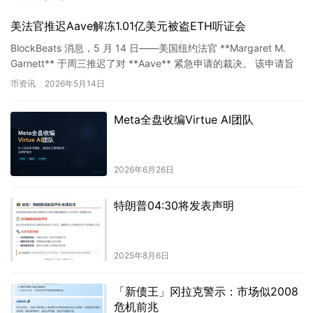
美法官推迟Aave解冻1.01亿美元被盗ETH听证会
BlockBeats 消息，5 月 14 日——美国纽约法官 **Margaret M.
Garnett** 于周三推迟了对 **Aave** 紧急申请的裁决。 该申请旨
在解冻与 …
币资讯
2026年5月14日
Meta全盘收编Virtue AI团队
2026年6月26日
特朗普04:30将发表声明
2025年8月6日
「新债王」冈拉克警示：市场似2008
危机前兆