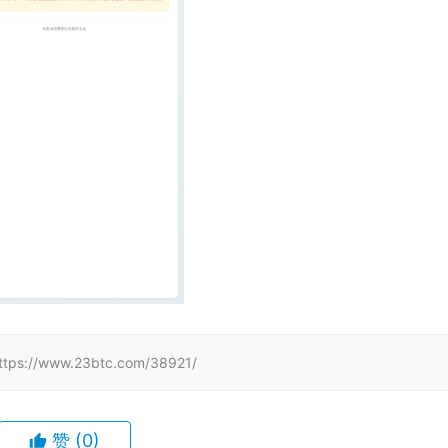
www.23btc.com/38921/
赞
(0)