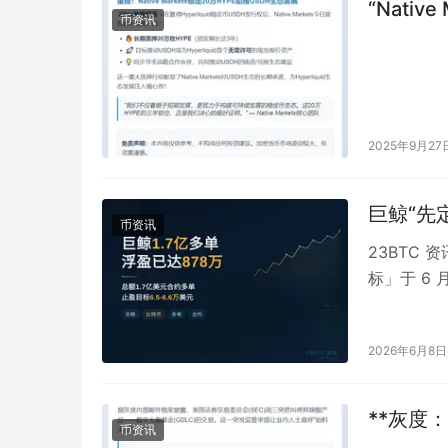
“Nativ
币资讯
2025年9月27
巨鲸“先定
币资讯
23BTC 
标」于 6 
元。根据最
2026年6月8日
**灰度
币资讯