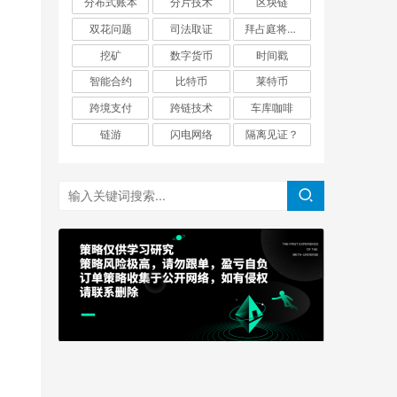
分布式账本
分片技术
区块链
双花问题
司法取证
拜占庭将军问题
挖矿
数字货币
时间戳
智能合约
比特币
莱特币
跨境支付
跨链技术
车库咖啡
链游
闪电网络
隔离见证？