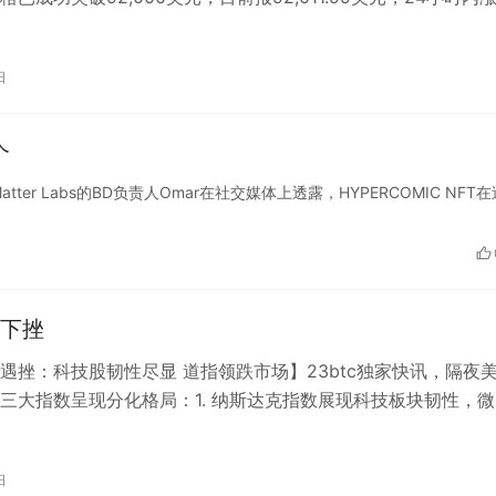
！ 近…
日
个
商Matter Labs的BD负责人Omar在社交媒体上透露，HYPERCOMIC NFT
下挫
遇挫：科技股韧性尽显 道指领跌市场】23btc独家快讯，隔夜
三大指数呈现分化格局：1. 纳斯达克指数展现科技板块韧性，微
现相对抗跌2. 标普5…
日