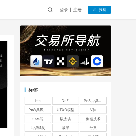
登录
注册
投稿
标签
btc
DeFi
PoS共识机制
PoW共识机制
UTXO模型
V神
中本聪
以太坊
侧链技术
共识机制
减半
分叉