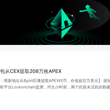
包从CEX提取208万枚APEX
：两新地址从Bybit巨量提取APEX代币，价值超百万美元】 据
析平台Lookonchain监测，约九小时前，两个此前未活跃的新
5240&#…