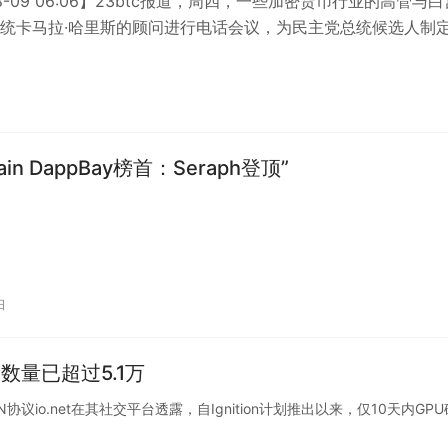
08-09 06:06】23btc报道，周四，一些加密货币行业的高管与白
统卡马拉·哈里斯的顾问进行电话会议，为民主党总统候选人制
提供意见。行业…
ain DappBay榜首：Seraph登顶”
日
矿工数量已超过5.1万
DePIN协议io.net在其社交平台透露，自Ignition计划推出以来，仅10天内GP