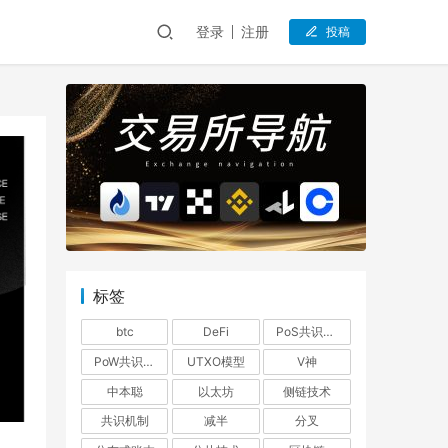
登录
注册
投稿
标签
btc
DeFi
PoS共识机制
PoW共识机制
UTXO模型
V神
中本聪
以太坊
侧链技术
共识机制
减半
分叉