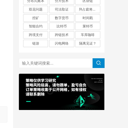
分布式账本
分片技术
区块链
双花问题
司法取证
拜占庭将军问题
挖矿
数字货币
时间戳
智能合约
比特币
莱特币
跨境支付
跨链技术
车库咖啡
链游
闪电网络
隔离见证？