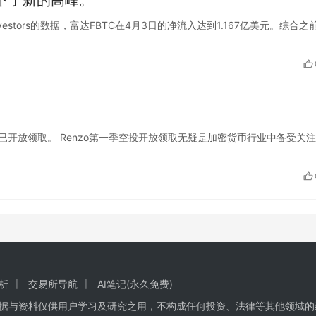
de Investors的数据，富达FBTC在4月3日的净流入达到1.167亿美元。综合之
o第一季空投已开放领取。 Renzo第一季空投开放领取无疑是加密货币行业中备受关
析
交易所导航
AI笔记(永久免费)
数据与资料仅供用户学习及研究之用，不构成任何投资、法律等其他领域的