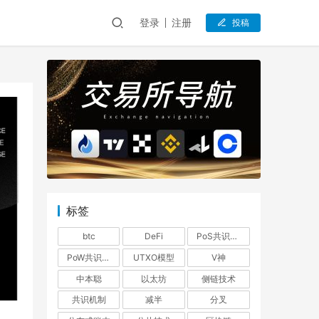
登录
注册
投稿
标签
btc
DeFi
PoS共识机制
PoW共识机制
UTXO模型
V神
中本聪
以太坊
侧链技术
共识机制
减半
分叉