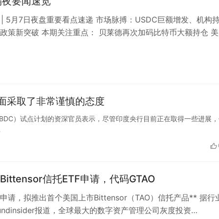
隔夜要闻速览
讯 | 5月7日夜盘重要看点速递 市场脉搏：USDC巨额增发、机构
政策新突破 本期关注重点： 贝莱德再次加码比特币大额持仓 美
立场引争议 美国…
面采取了非常谨慎的态度
货币（CBDC）试点计划的资深官员表示，尽管印度央行目前正在取得一些进展
…
ittensor信托ETF申请，代码GTAO
申请，拟推出首个美国上市Bittensor（TAO）信托产品** 据行
fundinsider报道，全球最大的数字资产管理公司灰度投资