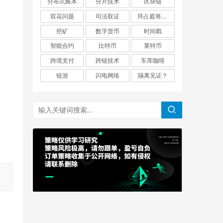
分布式账本
分片技术
区块链
双花问题
司法取证
拜占庭将军问题
挖矿
数字货币
时间戳
智能合约
比特币
莱特币
跨境支付
跨链技术
车库咖啡
链游
闪电网络
隔离见证？