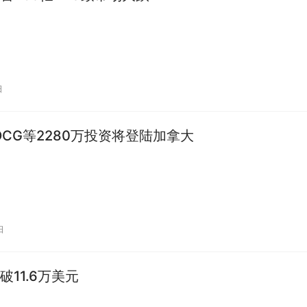
日
获DCG等2280万投资将登陆加拿大
日
破11.6万美元