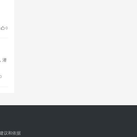
0
，潜
0
建议和依据