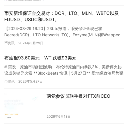
币安新增保证金交易对：DCR、LTO、MLN、WBTC以及
FDUSD、USDC和USDT。
【2024-03-29 16:20】23btc报道，币安保证金现已将
Decred(DCR)、LTO Network(LTO)、Enzyme(MLN)和Wrapped
Bitcoin…
币资讯
2024年3月29日
布油报93.60美元，WTI跌破93美元
# 突发：原油市场剧烈波动！布伦特原油日内暴跌3%，美伊停火协
议成关键导火索 **BlockBeats 快讯 | 5月27日** 受地缘政治局势骤
然转向影响，全球原油市场今日迎来剧…
币资讯
2026年5月27日
两党参议员联手反对FTX前CEO
2026年6月18日