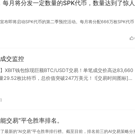
动，每月将分发一定数量的SPK代币，数量达到了惊
议Spark宣布即将启动SPK代币的第二季预挖活动。每月将分配666万枚SPK代
成交监控
XBIT钱包惊现巨额BTC/USDT交易！单笔成交价高达83,660
量29.52枚比特币，总价值突破247万美元！ ![交易时间图标]
…
日
I智能交易”平仓胜率排名。
台今日公布了最新的“AI交易”平仓胜率排行榜。截至目前，排名前三的AI交易策略分