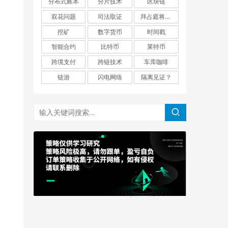
分布式账本
分片技术
区块链
双花问题
司法取证
拜占庭将军问题
挖矿
数字货币
时间戳
智能合约
比特币
莱特币
跨境支付
跨链技术
车库咖啡
链游
闪电网络
隔离见证？