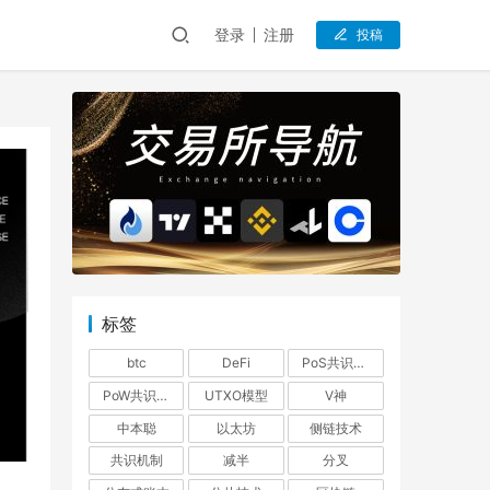
登录
注册
投稿
标签
btc
DeFi
PoS共识机制
PoW共识机制
UTXO模型
V神
中本聪
以太坊
侧链技术
共识机制
减半
分叉