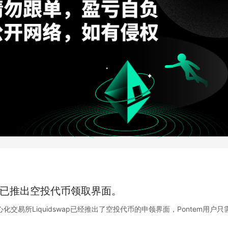
wap已推出空投代币领取界面。
的去中心化交易所Liquidswap已经推出了空投代币的申领界面，Pontem用户只