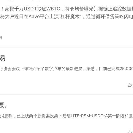
！豪掷千万USDT抄底WBTC，持仓均价曝光】据链上追踪数据
秘大户近日在Aave平台上演”杠杆魔术”，通过循环借贷策略闪
日
交易
斯央行在银行协会会议上详细介绍了数字卢布的最新进展。据悉，目前已完成25,00
票。
X平台发布消息称，已上线两个新提案投票：启动LITE-PSM-USDC-A第一阶段和