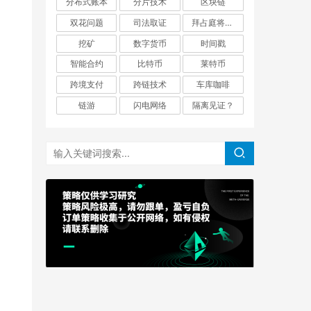
分布式账本
分片技术
区块链
双花问题
司法取证
拜占庭将军问题
挖矿
数字货币
时间戳
智能合约
比特币
莱特币
跨境支付
跨链技术
车库咖啡
链游
闪电网络
隔离见证？