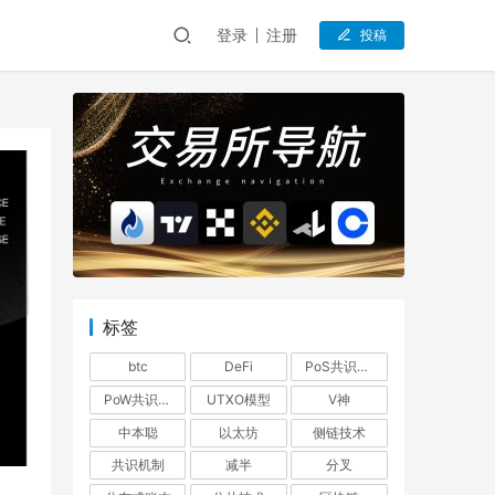
登录
注册
投稿
标签
btc
DeFi
PoS共识机制
PoW共识机制
UTXO模型
V神
中本聪
以太坊
侧链技术
共识机制
减半
分叉