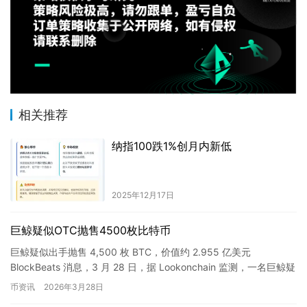
相关推荐
纳指100跌1%创月内新低
2025年12月17日
巨鲸疑似OTC抛售4500枚比特币
巨鲸疑似出手抛售 4,500 枚 BTC，价值约 2.955 亿美元
BlockBeats 消息，3 月 28 日，据 Lookonchain 监测，一名巨鲸疑
似正在抛售 4,50…
币资讯
2026年3月28日