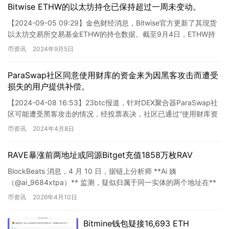
Bitwise ETHW的以太坊持仓已保持超过一周未变动。
【2024-09-05 09:29】金色财经消息，Bitwise官方更新了其现货
以太坊交易所交易基金ETHW的持仓数据。截至9月4日，ETHW持
仓量保持在95,274.44枚ETH…
币资讯
2024年9月5日
ParaSwap社区同意使用财库的资金来为因黑客攻击而遭受
损失的用户提供补偿。
【2024-04-08 16:53】23btc报道，针对DEX聚合器ParaSwap社
区可能遭受黑客攻击的情况，经投票表决，社区已通过“使用财库资
金来补偿用户因黑客攻击遭受的损失”…
币资讯
2024年4月8日
RAVE暴涨前两地址或同源Bitget充值1858万枚RAV
BlockBeats 消息，4 月 10 日，据链上分析师 **Ai 姨
（@ai_9684xtpa）** 监测，疑似归属于同一实体的两个地址在**
约 10 小时前**（对应 **R…
币资讯
2026年4月10日
Bitmine钱包疑接16,693 ETH