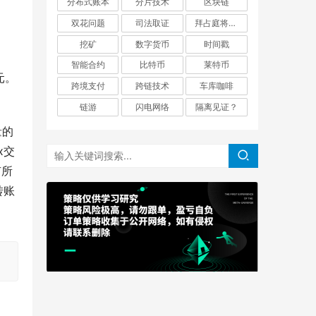
分布式账本
分片技术
区块链
双花问题
司法取证
拜占庭将军问题
挖矿
数字货币
时间戳
智能合约
比特币
莱特币
元。
跨境支付
跨链技术
车库咖啡
链游
闪电网络
隔离见证？
量的
x交
有所
转账