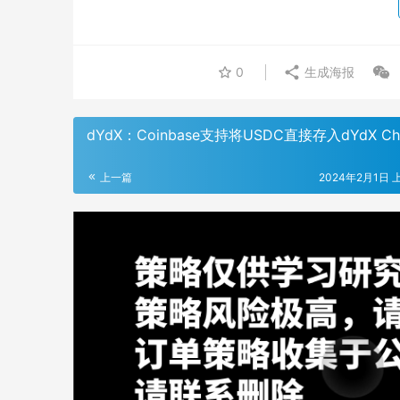
0
生成海报
dYdX：Coinbase支持将USDC直接存入dYdX Ch
上一篇
2024年2月1日 上