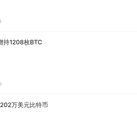
日
p增持1208枚BTC
日
202万美元比特币