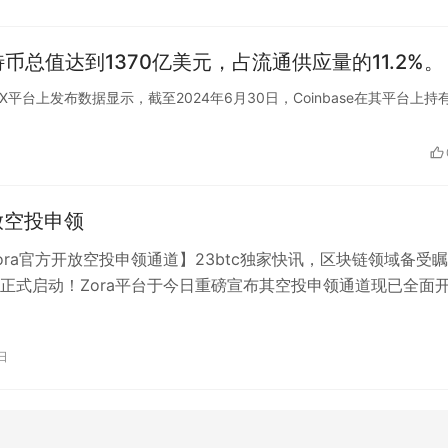
特币总值达到1370亿美元，占流通供应量的11.2%。
pital在X平台上发布数据显示，截至2024年6月30日，Coinbase在其平台上持
开放空投申领
ora官方开放空投申领通道】23btc独家快讯，区块链领域备受
正式启动！Zora平台于今日重磅宣布其空投申领通道现已全面
动人心的消息预示着持有者…
日