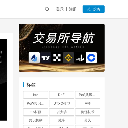
登录
注册
投稿
标签
btc
DeFi
PoS共识机制
PoW共识机制
UTXO模型
V神
中本聪
以太坊
侧链技术
共识机制
减半
分叉