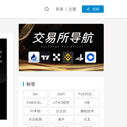
登录
注册
投稿
标签
btc
DeFi
PoS共识机制
PoW共识机制
UTXO模型
V神
中本聪
以太坊
侧链技术
共识机制
减半
分叉