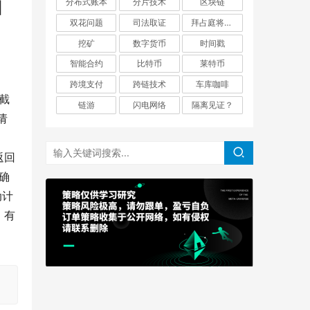
分布式账本
分片技术
区块链
回
双花问题
司法取证
拜占庭将军问题
挖矿
数字货币
时间戳
智能合约
比特币
莱特币
跨境支付
跨链技术
车库咖啡
日截
链游
闪电网络
隔离见证？
请
返回
确
动计
。有