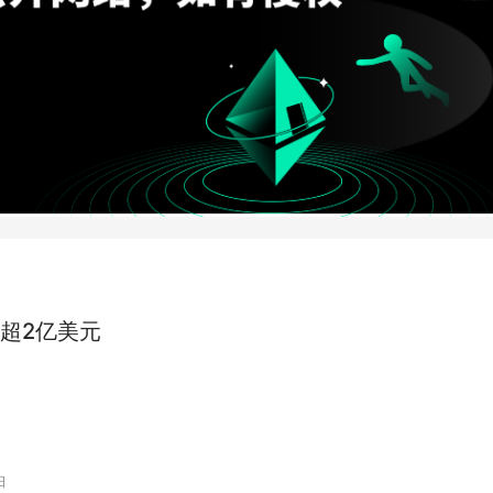
超2亿美元
日