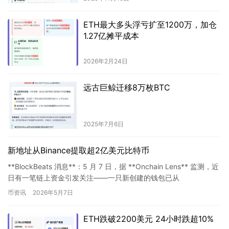
ETH最大多头浮亏扩至1200万，加仓
1.27亿摊平成本
2026年2月24日
远古巨鲸迁移8万枚BTC
2025年7月6日
新地址从Binance提取超2亿美元比特币
**BlockBeats 消息**：5 月 7 日，据 **Onchain Lens** 监测，近
日有一笔链上资金引发关注——一只新创建的钱包已从
**Binance** 提取 *…
币资讯
2026年5月7日
ETH跌破2200美元 24小时跌超10%