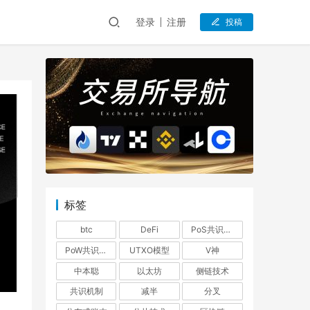
登录
注册
投稿
标签
btc
DeFi
PoS共识机制
PoW共识机制
UTXO模型
V神
中本聪
以太坊
侧链技术
共识机制
减半
分叉