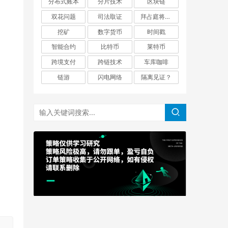
分布式账本
分片技术
区块链
双花问题
司法取证
拜占庭将军问题
挖矿
数字货币
时间戳
智能合约
比特币
莱特币
跨境支付
跨链技术
车库咖啡
链游
闪电网络
隔离见证？