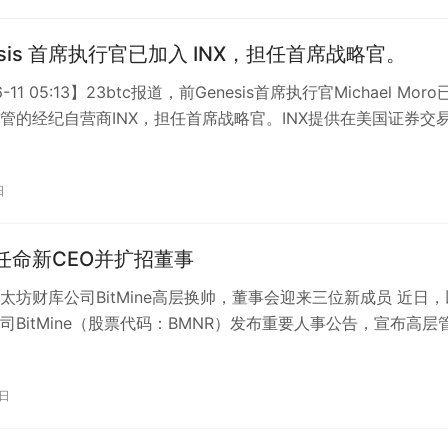
esis 首席执行官已加入 INX，担任首席战略官。
6-11 05:13】23btc报道，前Genesis首席执行官Michael Mor
管的经纪自营商INX，担任首席战略官。INX提供在美国证券交
日
ne任命新CEO并扩招董事
太坊财库公司BitMine高层换帅，董事会迎来三位新成员 近日，
司BitMine（股票代码：BMNR）发布重要人事公告，宣布高层
大调整。据最新消…
5日