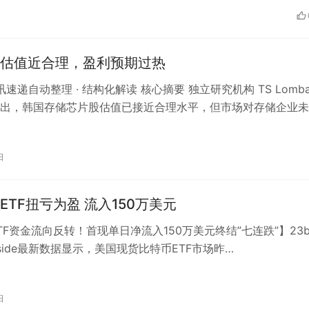
估值近合理，盈利预期过热
资讯速递自动整理 · 结构化解读 核心摘要 独立研究机构 TS Lomba
出，韩国存储芯片股估值已接近合理水平，但市场对存储企业未
可能仍过于…
日
ETF扭亏为盈 流入150万美元
TF资金流向反转！首现单日净流入150万美元终结”七连跌”】23b
arside最新数据显示，美国现货比特币ETF市场昨…
日