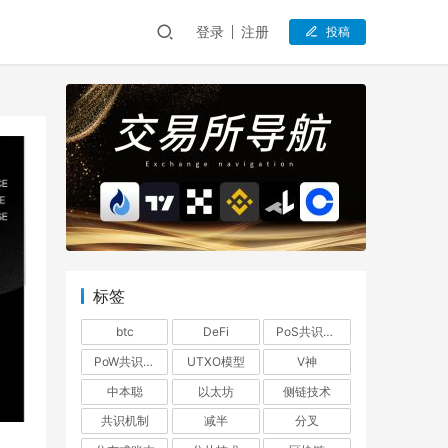
登录
注册
投稿
标签
btc
DeFi
PoS共识机制
PoW共识机制
UTXO模型
V神
中本聪
以太坊
侧链技术
共识机制
减半
分叉