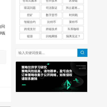
分布式账本
分片技术
区块链
双花问题
司法取证
拜占庭将军问题
挖矿
数字货币
时间戳
智能合约
比特币
莱特币
访问
跨境支付
跨链技术
车库咖啡
3钱
链游
闪电网络
隔离见证？