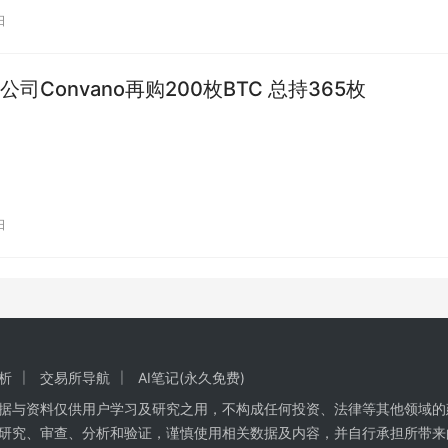
日
司Convano再购200枚BTC 总持365枚
日
析
交易所导航
AI笔记(永久免费)
数据与资料仅供用户学习及研究之用，不构成任何投资、法律等其他领域的
研究、审查、分析和验证，谨慎使用相关数据及内容，并自行承担所带来