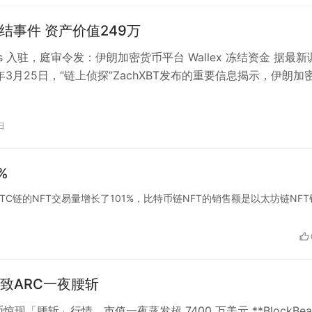
Wallet冻结事件 资产价值249万
eats 入驻，庭审令发：伊朗加密货币平台 Wallex 冻结资金 据最新
3年3月25日，“链上侦探”ZachXBT发布的重要信息揭示，伊朗加
日
%
内，BTC链的NFT交易量增长了101%，比特币链NFT的销售额是以太坊链NF
致ARC一夜腰斩
代币惊现「腰斩」行情，市值一夜蒸发超 7400 万美元 **BlockBea