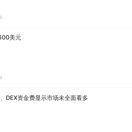
日
600美元
日
X、DEX资金费显示市场未全面看多