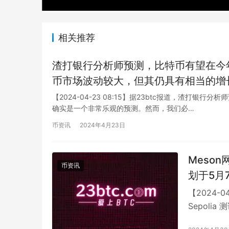
相关推荐
渣打银行分析师预测，比特币有望在今
币市场波动较大，但其仍具有相当的增
加上对数字资产的需求不断增长，将为
【2024-04-23 08:15】据23btc报道，渣打银
确实是一个非常乐观的预测。然而，我们必…
其在某些地区被接受作为合法支付方式
在，但渣打银行分析师对比特币未来的
币资讯
2024年4月23日
Meso
币资讯
划于5月
【2024-0
Sepol
年…