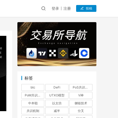
登录
注册
投稿
标签
btc
DeFi
PoS共识机制
PoW共识机制
UTXO模型
V神
中本聪
以太坊
侧链技术
共识机制
减半
分叉