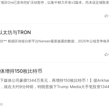
块链上的挖矿项目Ore已宣布挖矿活动暂停，以集中精力开发v2版本。尚未设定领取
以太坊与TRON
以太坊** 根据区块链分析平台Nansen最新披露的数据，2025年公链竞争格
体增持150枚比特币
下媒体公司豪掷1344万美元，再增持150枚比特币！】据Arkha
就在大约9分钟前，特朗普旗下Trump Media大手笔投资134
增持15…
2日