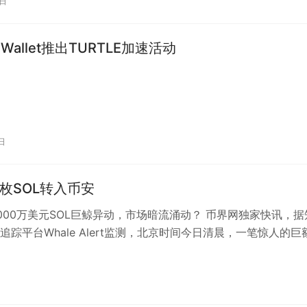
0日
e Wallet推出TURTLE加速活动
日
54枚SOL转入币安
000万美元SOL巨鲸异动，市场暗流涌动？ 币界网独家快讯，据
追踪平台Whale Alert监测，北京时间今日清晨，一笔惊人的巨
引发市场高度关注。…