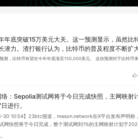
年年底突破15万美元大关。这一预测显示，虽然比
长潜力。渣打银行认为，比特币的普及程度不断扩
比特币价格的上涨提供动力。同时，比特币的稀缺
行分析师预测，比特币有望在今年年底涨至150,000美元。 这份预测对于比特币
的趋势，也将对其价格产生积极影响。尽管风险仍
前景持乐观态度。
n网络：Sepolia测试网将于今日完成快照，主网映射
7日进行。
4-30 10:54】23btc报道，meson.network在X平台发布声明称
ia 测试网快照将于今日完成，整个测试网到1%的主网映射计划于202