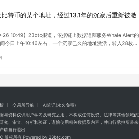
枚比特币的某个地址，经过13.1年的沉寂后重新被激
9-26 10:49】23btc报道，依据链上数据追踪服务Whale Alert
间今日上午10:46左右，一个沉寂已久的地址激活，转入28枚
…
日
析
交易所导航
AI笔记(永久免费)
数据与资料仅供用户学习及研究之用，不构成任何投资、法律等其他领域的
研究、审查、分析和验证，谨慎使用相关数据及内容，并自行承担所带来
户请自行退出
BTC 版权所有 Powered by
23btc.com