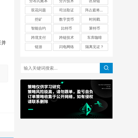
分布式账本
分片技术
区块链
双花问题
司法取证
拜占庭将军问题
挖矿
数字货币
时间戳
智能合约
比特币
莱特币
跨境支付
跨链技术
车库咖啡
E并
链游
闪电网络
隔离见证？