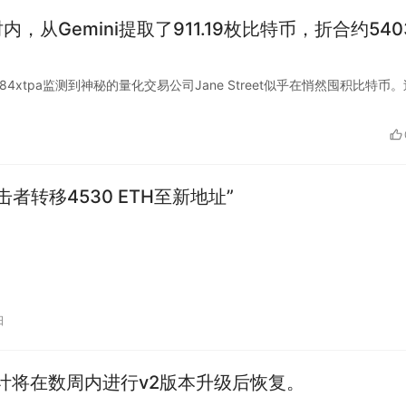
时内，从Gemini提取了911.19枚比特币，折合约540
i_9684xtpa监测到神秘的量化交易公司Jane Street似乎在悄然囤积比特币
攻击者转移4530 ETH至新地址”
日
，预计将在数周内进行v2版本升级后恢复。