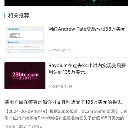
相关推荐
网红Andrew Tate交易亏损58万美元
2025年6月12日
Raydium在过去24小时内实现交易费
用达到135万美元。
2024年8月4日
某用户因在签署虚假许可文件时遭受了105万美元的损失。
【2024-06-09 16:44】根据23btc报道，Scam Sniffer监测到，近
期一位用户因签署Permit网络钓鱼签名而损失了价值105万美元的
Pendle USD加密…
币资讯
2024年6月9日