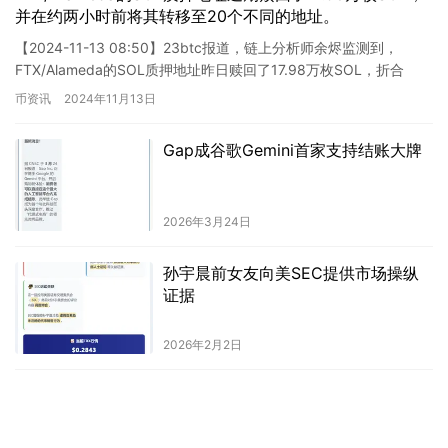
并在约两小时前将其转移至20个不同的地址。
【2024-11-13 08:50】23btc报道，链上分析师余烬监测到，
FTX/Alameda的SOL质押地址昨日赎回了17.98万枚SOL，折合
3921万美元，随后将这些SOL…
币资讯
2024年11月13日
Gap成谷歌Gemini首家支持结账大牌
2026年3月24日
孙宇晨前女友向美SEC提供市场操纵
证据
2026年2月2日