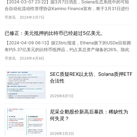
【2024-03-07 23:22】据3月7日消息，Solana生态系统中的可组
合自动化流动性管理协议Kamino Finance宣布，将于3月31日进行
首个Kamino积分快照，…
币资讯
2024年3月7日
已修正：美元抵押的比特币已经超过5亿美元。
【2024-04-09 06:13】据23btc报道，Ethena旗下的USDe目前拥
有约5.37亿美元的比特币抵押品，约占其总资产储备的26%。除此
之外，其还拥有价值7.14亿美…
币资讯
2024年4月9日
SEC质疑REX以太坊、Solana质押ETF
合法性
2025年6月1日
尼采企鹅股价新高后暴跌：稀缺性为
何失灵？
2026年2月2日