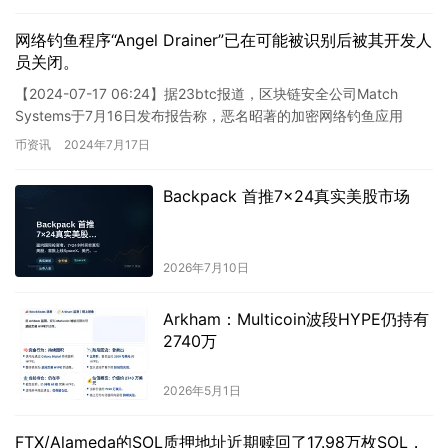
网络钓鱼程序“Angel Drainer”已在可能被识别后被其开发人
员关闭。
【2024-07-17 06:24】据23btc报道，区块链安全公司Match
Systems于7月16日发布报告称，恶名昭著的加密网络钓鱼应用
Angel Drainer可能已被其…
币资讯
2024年7月17日
Backpack 首推7×24真实美股市场
2026年7月10日
Arkham：Multicoin波段HYPE仍持有
2740万
2026年5月1日
FTX/Alameda的SOL质押地址近期赎回了17.98万枚SOL，