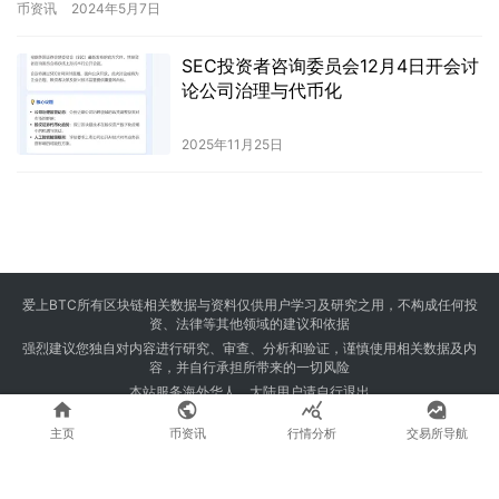
服务。 这是一则非常重…
币资讯
2024年5月7日
SEC投资者咨询委员会12月4日开会讨
论公司治理与代币化
2025年11月25日
爱上BTC所有区块链相关数据与资料仅供用户学习及研究之用，不构成任何投
资、法律等其他领域的建议和依据
强烈建议您独自对内容进行研究、审查、分析和验证，谨慎使用相关数据及内
容，并自行承担所带来的一切风险
本站服务海外华人，大陆用户请自行退出




Copyright © 2024 爱上BTC 版权所有 Powered by
23btc.com
主页
币资讯
行情分析
交易所导航