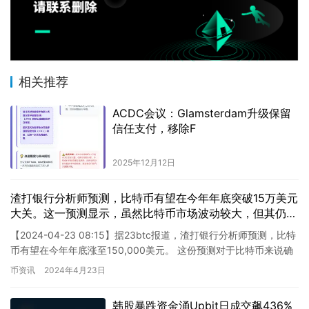
相关推荐
ACDC会议：Glamsterdam升级保留
信任支付，移除F
2025年12月12日
渣打银行分析师预测，比特币有望在今年年底突破15万美元
大关。这一预测显示，虽然比特币市场波动较大，但其仍具
有相当的增长潜力。渣打银行认为，比特币的普及程度不断
【2024-04-23 08:15】据23btc报道，渣打银行分析师预测，比特
扩大，加上对数字资产的需求不断增长，将为比特币价格的
币有望在今年年底涨至150,000美元。 这份预测对于比特币来说确
上涨提供动力。同时，比特币的稀缺性和其在某些地区被接
实是一个非常乐观的预测。然而，我们必…
币资讯
2024年4月23日
受作为合法支付方式的趋势，也将对其价格产生积极影响。
尽管风险仍然存在，但渣打银行分析师对比特币未来的前景
持乐观态度。
韩股暴跌资金涌Upbit日成交飙436%